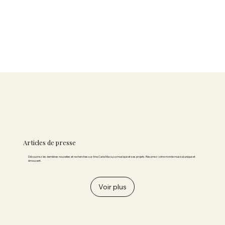
Articles de presse
Découvrez les dernières nouvelles et recherches sur Ana Carla Maza, sa musique et ses projets. Résumez votre monde musical unique et
émouvant.
Voir plus