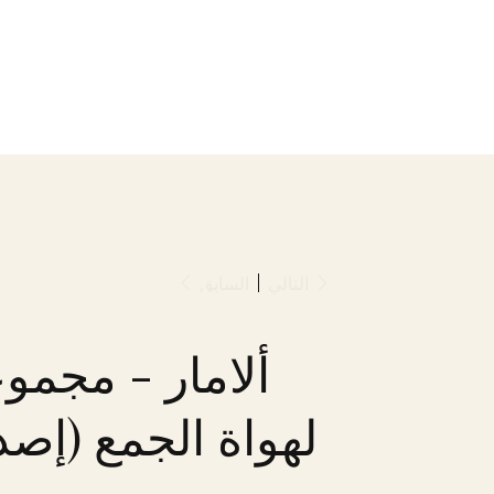
التالي
السابق
ألامار - مجمو
لهواة الجمع (إصد