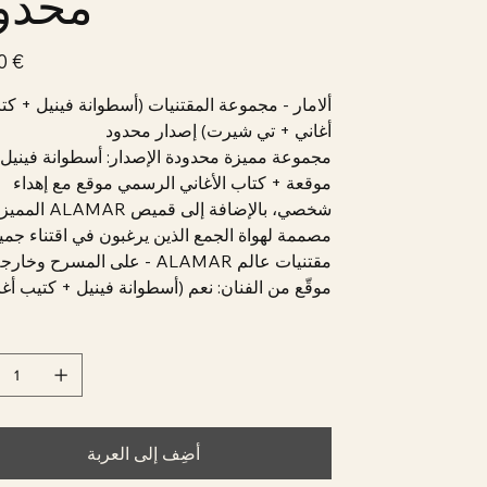
محدو
‏199.00 €
ألامار - مجموعة المقتنيات (أسطوانة فينيل + كت
أغاني + تي شيرت) إصدار محدود
مجموعة مميزة محدودة الإصدار: أسطوانة فينيل
موقعة + كتاب الأغاني الرسمي موقع مع إهداء
شخصي، بالإضافة إلى قميص ALAMAR الممي
مصممة لهواة الجمع الذين يرغبون في اقتناء جمي
مقتنيات عالم ALAMAR - على المسرح وخارجه.
موقّع من الفنان: نعم (أسطوانة فينيل + كتيب أغا
أضِف إلى العربة