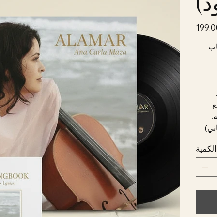
د)
السعر
اب
ز.
ع
ني)
الكمية