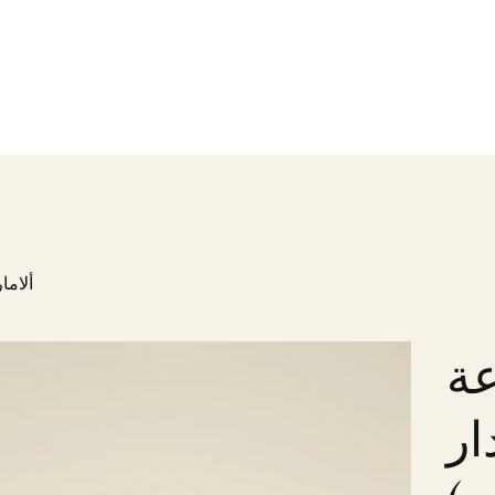
ألاما
عة
ار