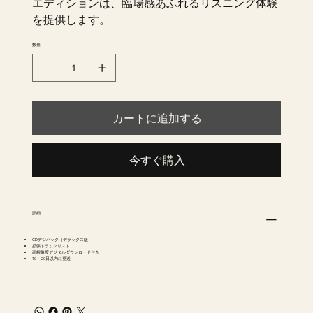
エディションは、臨場感あふれるリスニング体験
を提供します。
数量
カートに追加する
今すぐ購入
詳細
CDデジパック（デラックス版）
拡張トラックリスト
高解像度デジタルダウンロード付き
10～20日以内に発送