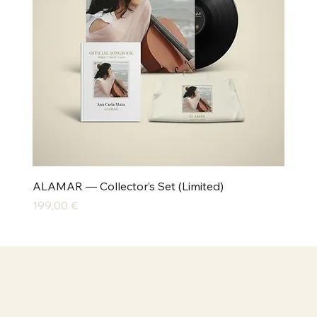
ALAMAR — Collector’s Set (Limited)
Preis
199,00 €