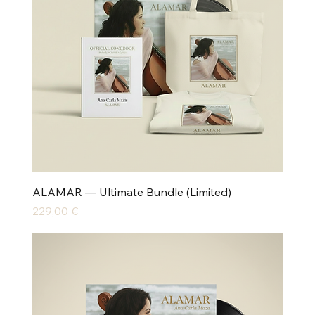
ALAMAR — Ultimate Bundle (Limited)
Preis
229,00 €