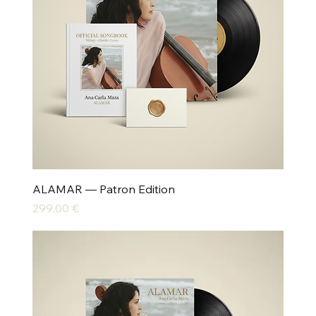
ALAMAR — Patron Edition
Preis
299,00 €